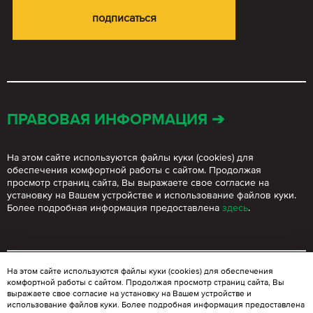
ПРАВОВАЯ ИНФОРМАЦИЯ ➔
На этом сайте используются файлы куки (cookies) для
обеспечения комфортной работы с сайтом. Продолжая
просмотр страниц сайта, Вы выражаете свое согласие на
установку на Вашем устройстве и использование файлов куки.
Более подробная информация предоставлена
здесь
.
На этом сайте используются файлы куки (cookies) для обеспечения
комфортной работы с сайтом. Продолжая просмотр страниц сайта, Вы
© BLOOMGROUP 2021 – 2026
. Любое использование
выражаете свое согласие на установку на Вашем устройстве и
материалов сайта допускается только с согласия
использование файлов куки. Более подробная информация предоставлена