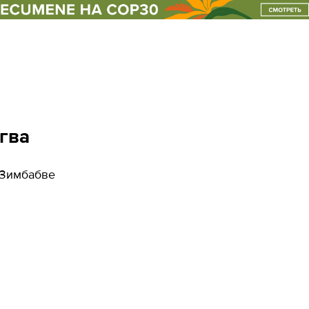
форматы оон
клуб
гва
 Зимбабве