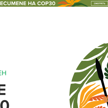
форматы оон
клуб
ЕН
E
0