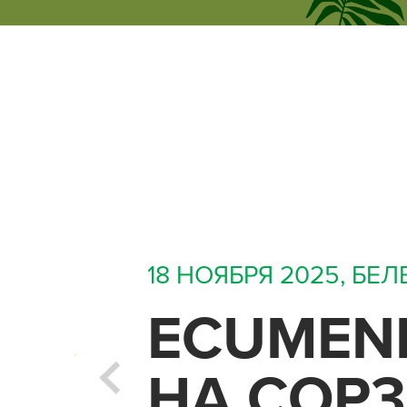
ecumene
форум
18
НОЯБРЯ 2025,
БЕЛ
ECUMEN
НА COP3