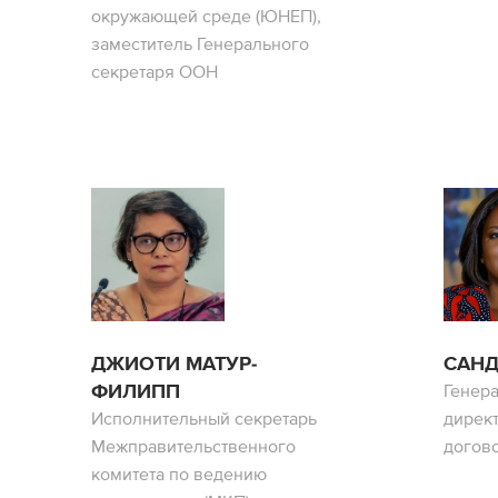
окружающей среде (ЮНЕП),
заместитель Генерального
секретаря ООН
ДЖИОТИ МАТУР-
САН
ФИЛИПП
Генер
Исполнительный секретарь
дирек
Межправительственного
догов
комитета по ведению