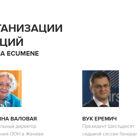
ГАНИЗАЦИИ
АЦИЙ
А ECUMENE
ЯНА ВАЛОВАЯ
ВУК ЕРЕМИЧ
альный директор
Президент Шестьдесят
ения ООН в Женеве
седьмой сессии Генера