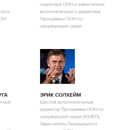
секретаря ООН и заместитель
тель
исполнительного директора
ООН
Программы ООН по
окружающей среде
УГА
ЭРИК СОЛХЕЙМ
учный
Шестой исполнительный
директор Программы ООН по
окружающей среде (ЮНЕП),
Заместитель Генерального