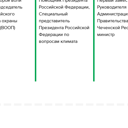
брой воли
Помощник Президента
Первый замес
дседатель
Российской Федерации,
Руководителя
йского
Специальный
Администраци
 охраны
представитель
Правительств
 (ВООП)
Президента Российской
Чеченской Ре
Федерации по
министр
вопросам климата