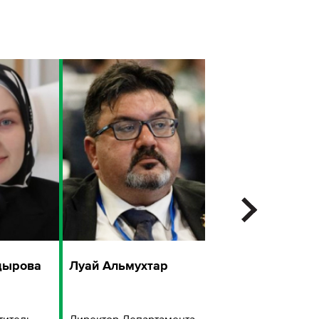
дырова
Луай Альмухтар
Ирина Бахтина