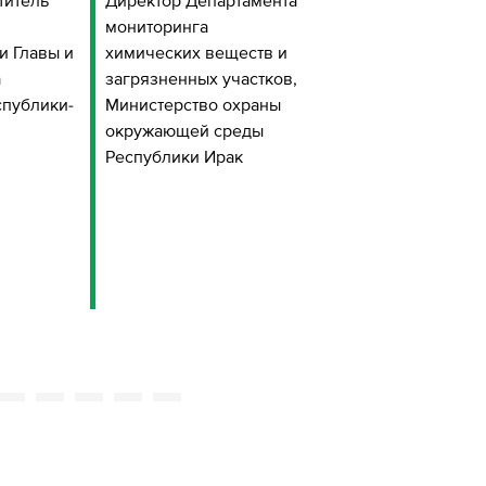
титель
Директор Департамента
Директор по
мониторинга
устойчивому разви
и Главы и
химических веществ и
ЭН+
а
загрязненных участков,
спублики-
Министерство охраны
окружающей среды
Республики Ирак