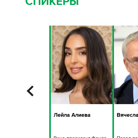
СПИКЕРЫ
димир Усков
Лейла Алиева
Вячесла