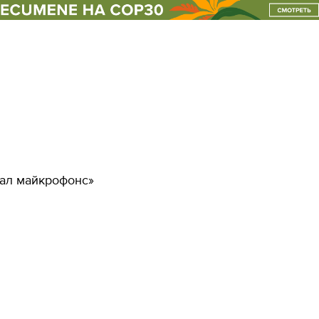
форматы оон
клуб
ал майкрофонс»