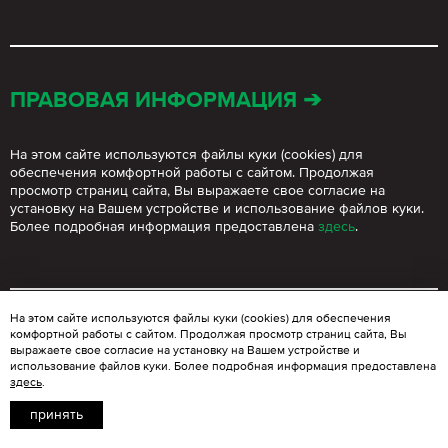
ПРАВОВАЯ ИНФОРМАЦИЯ ➔
На этом сайте используются файлы куки (cookies) для
обеспечения комфортной работы с сайтом. Продолжая
просмотр страниц сайта, Вы выражаете свое согласие на
установку на Вашем устройстве и использование файлов куки.
Более подробная информация предоставлена
здесь
.
На этом сайте используются файлы куки (cookies) для обеспечения
комфортной работы с сайтом. Продолжая просмотр страниц сайта, Вы
© BLOOMGROUP 2021 – 2026
. Любое использование
выражаете свое согласие на установку на Вашем устройстве и
материалов сайта допускается только с согласия
использование файлов куки. Более подробная информация предоставлена
ООО «Блум Групп».
здесь
.
принять