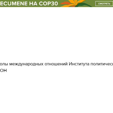
форматы оон
клуб
лы международных отношений Института политическ
ООН