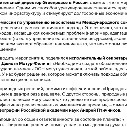
ительный директор Greenpeace в России
, отметил, что в 
язнение. Одним из способов урегулирования становятся пр
м инфраструктуру и стимулируют долгосрочные экономиче
омиссии по управлению экосистемами Международного с
решения в рамках зонтичного подхода. Это означает, что с
ходов, касающихся конкретных проблем (например, адаптаци
мент (то есть управление естественными ресурсами), экои
ри этом эксперт обращает внимание на то, что некоторым л
ешениям.
оводить мероприятия, поделился
исполнительный секретар
м Джиоти Матур-Филипп
: «Необходимо создать обязательны
сударства-члены ООН могут участвовать в этой работе, зде
Н. У нас будет решение, которое может включать подходы о
ненном цикле пластика».
с природных решений, помимо их эффективности. «Природны
еднем в два-три раза дешевле. С другой стороны, природные
лист по лесам могу сказать, что далеко не все профессиона
эффективно реализовывать климатические проекты», – отмет
географии Российской академии наук Андрей Птичников
.
помнил об общей ответственности за состояние планеты: «
сы. Природные решения помогут нам, но мы должны думать 