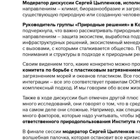
Модератор дискуссии Сергей Цыпленков, исполн
направлениям – климат, биоразнообразие и загр
существующую природную или созданную человеко
Руководитель группы «Природные решения» в К
подчеркнула, что важно рассматривать природные 
направлениям – защита экосистем, выработка под
инфраструктурных решений, экосистемный менедж
с вызовами, с которыми сталкивается общество. П
понимания и структуры в подходе к природным р
Своим видением того, какие конкретно можно пр
комитета по борьбе с пластиковым загрязнение
загрязнением морей и океанов пластиком. Все го
интеграции – все это соответствует правилам ОО
комплексный подход. И мы говорим обо всем жиз
Также в ходе дискуссии был отмечен другой плю
много исследований, они говорят о том, что в ср
на самом деле они сложные. Например, как специа
много факторов, которые надо учитывать, чтобы 
ответственного природопользования Института 
В финале сессии
модератор Сергей Цыпленков
на
волшебная палочка, которая остановит все кризи