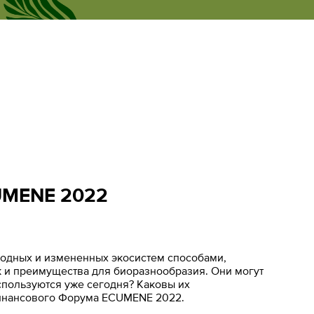
Рус
новости
Личный кабинет
Eng
UMENE 2022
одных и измененных экосистем способами,
к и преимущества для биоразнообразия. Они могут
спользуются уже сегодня? Каковы их
финансового Форума ECUMENE 2022.