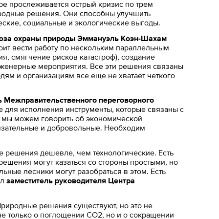
мире прослеживается острый кризис по трем
иродные решения. Они способны улучшить
ские, социальные и экологические выгоды.
оюза охраны природы Эммануэль Коэн-Шахам
тоит вести работу по нескольким параллельным
я, смягчение рисков катастроф), создание
нженерные мероприятия. Все эти решения связаны
юдям и организациям все еще не хватает четкого
ь Межправительственного переговорного
е для исполнения инструменты, которые связаны с
сь мы можем говорить об экономической
бязательные и добровольные. Необходим
е решения дешевле, чем технологические. Есть
 решения могут казаться со стороны простыми, но
льные лесники могут разобраться в этом. Есть
ил
заместитель руководителя Центра
Природные решения существуют, но это не
не только о поглощении СО2, но и о сокращении