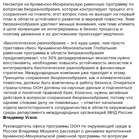
Несмотря на Кунминско-Монреальскую рамочную программу по
вопросам биоразнообразия, которая контролирует процесс его
сохранения на планете, этот вопрос пока не выходит на первый
план в области устойчивого развития в мировой повестке. Теме
биоразнообразия уделяют меньше внимания, чем теме климата,
а цели конвенции не интегрированы в бизнес процессы и
поэтому движение к их достижению происходит медленно.
«Биологическое разнообразие – это куда шире, чем просто
приставка «био». Куньминско-Моноеальская Глобальная
рамочная программа в области биоразнообразия
предусматривает, что 30% деградированных экосистем нужно
восстановить, необходимо повысить устойчивость экосистем и
интегрировать биологическое разнообразие в финансовые
стратегии. Международные компании уже приходят к этому.
Принципы сохранения биоразнообразия, как и климатическая
повестка, должны быть вовлечены в работу бизнеса. Опираться
страны-члены ООН должны на научные данные и подчиняться
четкой и понятной правовой базе. Конечно, нужны активные
действия в вопросах сохранения биоразнообразия, потому что
одними словами делу не поможешь», – отметил начальник
отдела многостороннего сотрудничества в области окружающей
среды департамента международных организаций МИД России
Владимир Усков
.
Руководитель офиса программы ООН по окружающей среде в
России Владимир Мошкало рассказал о динамике выполнения
Кунминско-Монреальской рамочной программы по вопросам