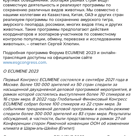
крупных объединений. Зоопарки разных стран ведут
совместную деятельность и реализуют программы по
сохранению различных видов животных. Мы совместно с
нашими коллегами из Казахстана, Китая, ОАЭ и других стран
реализуем программы по сохранению амурского тигра,
амурского леопарда, росомахи, многих видов птиц и других
животных. Такие программы предполагают действия
координаторов и зоопарков-участников по совместному
контролю популяции, обмену, перевозке и исследованиям
животных», – отметил Сергей Хлюпин.
Подробная программа Форума ECUMENE 2023 и онлайн-
трансляция доступны на официальном сайте
www.esgcongress.com.
О ECUMENE 2023
Первый Конгресс ECUMENE состоялся в сентябре 2021 года в
Москве. Более 130 000 зрителей из 50 стран следили за
насыщенной двухдневной деловой программой мероприятия, в
рамках которой состоялись выступления более 70 спикеров из
16 стран мира. В 2022 году Глобальный Финансовый Конгресс
ECUMENE собрал более 100 спикеров из 22 стран мира. За
событиями трехдневной деловой программы в онлайн-режиме
следили более 300 000 зрителей из 83 стран мира. Результаты
обсуждений, в частности, были представлены в рамках 27-ой
Конференции сторон Рамочной конвенции ООН об изменении
климата в Шарм-эль-Шейхе (Египет).