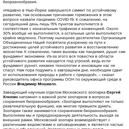
биоразнообразия.
«Недавно в Нью-Йорке завершился саммит по устойчивому
развитию, там основными причинами торможения в этом
вопросе назвали пандемию COVID-19. К сожалению, на
сегодняшний день лишь 15% пунктов выполняется в
соответствии с изначальным графиком и конвенцией. Около
30% вообще не выполняются, а остальные цели выполняются
крайне медленно. Поэтому нынешнее десятилетие Организация
Объединенных Наций посвятила ускорению на пути к
достижению целей устойчивого развития и восстановлению
экосистем. К сожалению, такие вызовы как пандемия, рушат сам
фундамент экономики. Из-за этого вся повестка в области
устойчивого развития находится под угрозой, ведь если
фундамент рухнет, никакие технологии и инновации нас не
спасут. Нам пора подумать о завтрашнем дне, необходим сдвиг
от использования природы к работе с природой», – сказал
руководитель офиса программы ООН по окружающей среде в
России
Владимир Мошкало
.
Заведующий научным отделом Московского зоопарка
Сергей
Хлюпин
напомнил о важной роли зоопарков в вопросах
сохранения биоразнообразия. «Зоопарки выполняют не только
развлекательную функцию, как многие привыкли думать.
Зоопарки также занимаются сохранением биоразнообразия.
Выполняем мы и природоохранную деятельность, выходя за
внешние рамки. Московский зоопарк взаимодействует с
различными ведомствами и заповедниками, и является частью